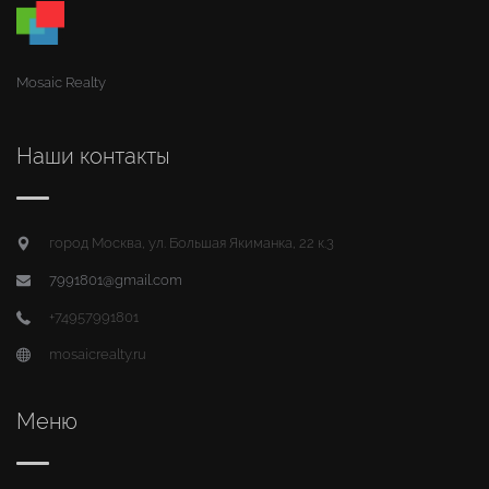
Mosaic Realty
Наши контакты
город Москва, ул. Большая Якиманка, 22 к.3
7991801@gmail.com
+74957991801
mosaicrealty.ru
Меню